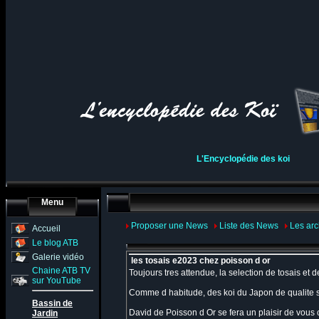
L'Encyclopédie des koi
Menu
Proposer une News
Liste des News
Les arc
Accueil
Le blog ATB
Galerie vidéo
les tosais e2023 chez poisson d or
Chaine ATB TV
Toujours tres attendue, la selection de tosais et 
sur YouTube
Comme d habitude, des koi du Japon de qualite so
Bassin de
David de Poisson d Or se fera un plaisir de vous c
Jardin