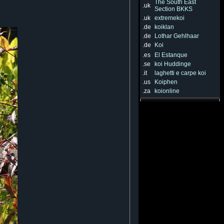
The South East
.uk
Section BKKS
.uk
extremekoi
.de
koiklan
.de
Lothar Gehlhaar
.de
Koi
.es
El Estanque
.se
koi Huddinge
.it
laghetti e carpe koi
.us
Koiphen
.za
koionline