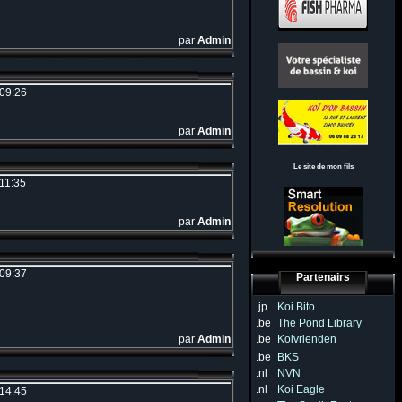
par
Admin
 09:26
par
Admin
Le site de mon fils
 11:35
par
Admin
 09:37
Partenairs
.jp
Koi Bito
.be
The Pond Library
par
Admin
.be
Koivrienden
.be
BKS
.nl
NVN
.nl
Koi Eagle
 14:45