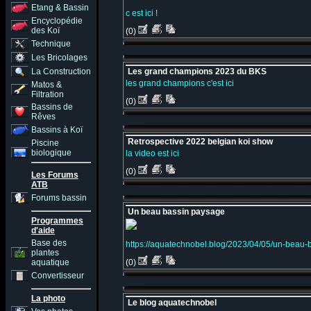
Etang & Bassin
c est ici !
Encyclopédie
des Koï
(0)
Technique
Les Bricolages
La Construction
Les grand champions 2023 du BKS
les grand champions c'est ici
Matos &
Filtration
(0)
Bassins de
Rêves
Bassins à Koï
Retrospective 2022 belgian koi show
Piscine
biologique
la video est ici
(0)
Les Forums
ATB
Forums bassin
Un beau bassin paysage
Programmes
d'aide
Base des
https://aquatechnobel.blog/2023/04/05/un-beau-
plantes
aquatique
(0)
Convertisseur
La photo
Le blog aquatechnobel