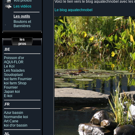
Vos photos
Voici le lien vers le blog aquatechnobel avec le
Les vidéos
Le blog aquatechnobel
Les outils
Boutons et
.
Bannières
les
pros
.BE
Poisson d'or
AQUI-FLOR
Le Koï
Les Naïades
Soudoplast
koi farm Fournier
koi farm Shop
Fournier
Japan koi
E-koi
.FR
Azur bassin
Normandie koi
Art Cane
koi d'or bassin
.NL