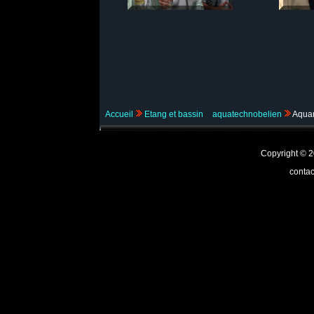
Accueil
Etang et bassin
aquatechnobelien
Aquam
Copyright ©
contac