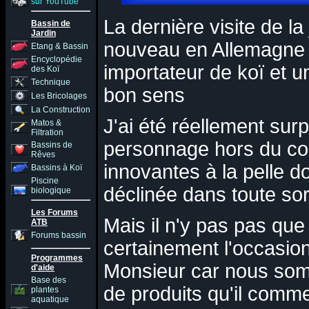
sur YouTube
La dernière visite de l
Bassin de
Jardin
nouveau en Allemagne a
Etang & Bassin
Encyclopédie
importateur de koï et u
des Koï
Technique
bon sens
Les Bricolages
La Construction
J'ai été réellement sur
Matos &
Filtration
personnage hors du co
Bassins de
Rêves
innovantes à la pelle 
Bassins à Koï
Piscine
déclinée dans toute so
biologique
Les Forums
Mais il n'y pas pas que
ATB
Forums bassin
certainement l'occasion
Programmes
Monsieur car nous som
d'aide
Base des
de produits qu'il comm
plantes
aquatique