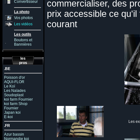
commercialiser, des pro
Convertisseur
prix accessible ce qu'il 
La photo
Vos photos
courant
Les vidéos
Les outils
Boutons et
.
Bannières
les
pros
.BE
Poisson d'or
AQUI-FLOR
Le Koï
Les Naïades
Soudoplast
koi farm Fournier
koi farm Shop
Fournier
Japan koi
E-koi
Les ex
.FR
Azur bassin
Normandie koi