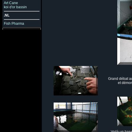
Art Cane
koi d'or bassin
.NL
Fish Pharma
Grand débat a
et démon
Voilà un bass