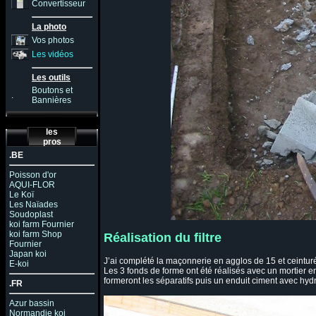
Convertisseur
La photo
Vos photos
Les vidéos
Les outils
Boutons et
.
Bannières
les
pros
.BE
Poisson d'or
AQUI-FLOR
Le Koï
Les Naïades
Soudoplast
koi farm Fournier
koi farm Shop
Réalisation du filtre
Fournier
Japan koi
J’ai complété la maçonnerie en agglos de 15 et ceintur
E-koi
Les 3 fonds de forme ont été réalisés avec un mortier e
formeront les séparatifs puis un enduit ciment avec hyd
.FR
Azur bassin
Normandie koi