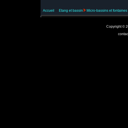
Accueil
Etang et bassin
Micro-bassins et fontaines
Copyright ©
contac