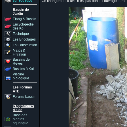
sur YouTube
Ce changement d’avis n’est pas bon et l’ouvrage aurait ét
Bassin de
Jardin
Etang & Bassin
Encyclopédie
des Koï
Technique
Les Bricolages
La Construction
Matos &
Filtration
Bassins de
Rêves
Bassins à Koï
Piscine
biologique
Les Forums
ATB
Forums bassin
Programmes
d'aide
Base des
plantes
aquatique