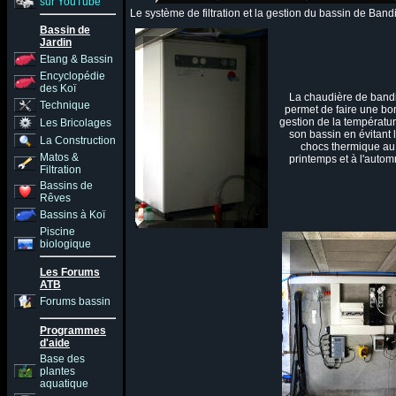
sur YouTube
Le système de filtration et la gestion du bassin de Band
Bassin de
Jardin
Etang & Bassin
Encyclopédie
des Koï
La chaudière de band
Technique
permet de faire une b
gestion de la températu
Les Bricolages
son bassin en évitant 
La Construction
chocs thermique au
Matos &
printemps et à l'auto
Filtration
Bassins de
Rêves
Bassins à Koï
Piscine
biologique
Les Forums
ATB
Forums bassin
Programmes
d'aide
Base des
plantes
aquatique