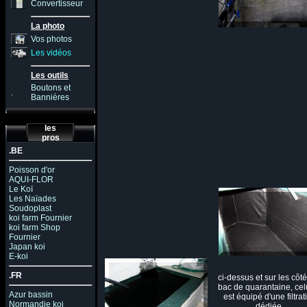
Convertisseur
La photo
Vos photos
Les vidéos
Les outils
Boutons et
.
Bannières
les
pros
.BE
Poisson d'or
AQUI-FLOR
Le Koï
Les Naïades
Soudoplast
koi farm Fournier
koi farm Shop
Fournier
Japan koi
E-koi
.FR
ci-dessus et sur les côté
bac de quarantaine, celu
Azur bassin
est équipé d'une filtrat
Normandie koi
dédiée