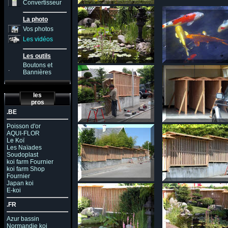
Convertisseur
La photo
Vos photos
Les vidéos
Les outils
Boutons et
.
Bannières
les
pros
.BE
Poisson d'or
AQUI-FLOR
Le Koï
Les Naïades
Soudoplast
koi farm Fournier
koi farm Shop
Fournier
Japan koi
E-koi
.FR
Azur bassin
Normandie koi