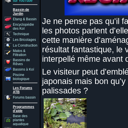
sur YouTube
Bassin de
Jardin
Je ne pense pas qu'il f
Etang & Bassin
Encyclopédie
les photos parlent d'el
des Koï
Technique
cette manière d'aménag
Les Bricolages
La Construction
résultat fantastique, le
Matos &
Filtration
interpellé même avant d
Bassins de
Rêves
Le visiteur peut d'emblé
Bassins à Koï
Piscine
japonais mais bon qu'y a
biologique
Les Forums
palissades ?
ATB
Forums bassin
Programmes
d'aide
Base des
plantes
aquatique