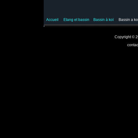
Accueil
Etang et bassin
Bassin à koï
Bassin a koï
Copyright ©
contac