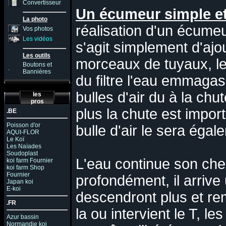
Convertisseur
Un écumeur simple e
La photo
réalisation d'un écumeu
Vos photos
Les vidéos
s'agit simplement d'aj
Les outils
morceaux de tuyaux, le 
Boutons et
.
Bannières
du filtre l'eau emmaga
bulles d'air du à la chu
les
pros
plus la chute est impor
.BE
Poisson d'or
bulle d'air le sera égal
AQUI-FLOR
Le Koï
Les Naïades
Soudoplast
L'eau continue son che
koi farm Fournier
koi farm Shop
Fournier
profondément, il arrive 
Japan koi
E-koi
descendront plus et rem
.FR
la ou intervient le T, le
Azur bassin
Normandie koi