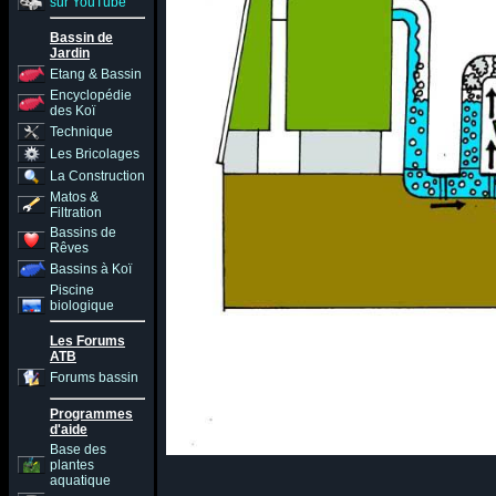
sur YouTube
Bassin de
Jardin
Etang & Bassin
Encyclopédie
des Koï
Technique
Les Bricolages
La Construction
Matos &
Filtration
Bassins de
Rêves
Bassins à Koï
Piscine
biologique
Les Forums
ATB
Forums bassin
Programmes
d'aide
Base des
plantes
aquatique