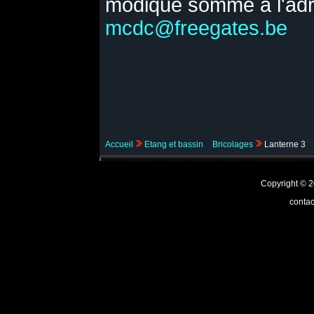
modique somme à l'adr
mcdc@freegates.be
Accueil
Etang et bassin
Bricolages
Lanterne 3
Copyright ©
contac