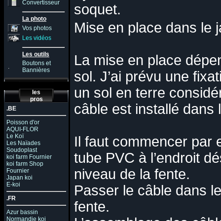
Convertisseur
soquet.
La photo
Mise en place dans le j
Vos photos
Les vidéos
Les outils
La mise en place dépe
Boutons et
.
Bannières
sol. J’ai prévu une fixa
un sol en terre considé
les
pros
câble est installé dans l
.BE
Poisson d'or
AQUI-FLOR
Le Koï
Il faut commencer par 
Les Naïades
Soudoplast
tube PVC à l’endroit dé
koi farm Fournier
koi farm Shop
niveau de la fente.
Fournier
Japan koi
E-koi
Passer le câble dans le
.FR
fente.
Azur bassin
Normandie koi