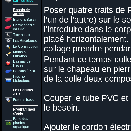
sur YouTube
Poser quatre traits de 
Bassin de
Jardin
l’un de l’autre) sur le s
Etang & Bassin
Encyclopédie
l’introduire dans le co
des Koï
Technique
placé horizontalement. 
Les Bricolages
collage prendre pendan
La Construction
Matos &
Filtration
Pendant ce temps colle
Bassins de
Rêves
sur le chapeau en pierr
Bassins à Koï
de la colle deux compo
Piscine
biologique
Les Forums
ATB
Couper le tube PVC et l
Forums bassin
le besoin.
Programmes
d'aide
Base des
plantes
Ajouter le cordon élect
aquatique