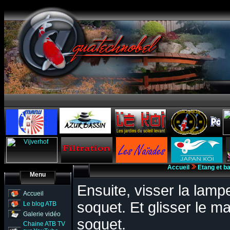
Accueil
Etang et b
Menu
Ensuite, visser la lamp
Accueil
soquet. Et glisser le m
Le blog ATB
Galerie vidéo
soquet.
Chaine ATB TV