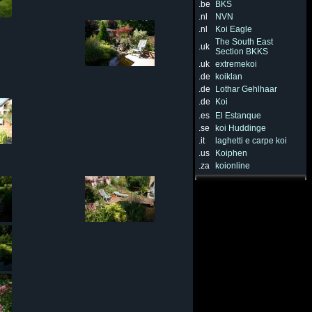
.be
BKS
.nl
NVN
.nl
Koi Eagle
The South East
.uk
Section BKKS
.uk
extremekoi
.de
koiklan
.de
Lothar Gehlhaar
.de
Koi
.es
El Estanque
.se
koi Huddinge
.it
laghetti e carpe koi
.us
Koiphen
.za
koionline