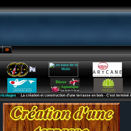
ricolages
La création et construction d'une terrasse en bois - C'est terminé il