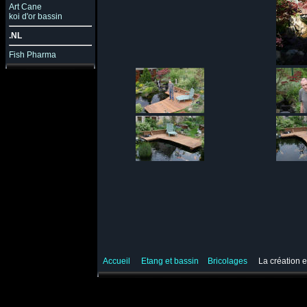
Art Cane
koi d'or bassin
.NL
Fish Pharma
Accueil
Etang et bassin
Bricolages
La création et