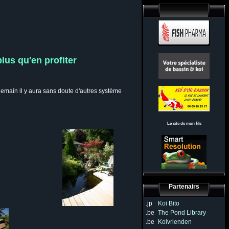
plus qu'en profiter
 demain il y aura sans doute d'autres système
Le site de mon fils
Partenairs
.jp
Koi Bito
.be
The Pond Library
.be
Koivrienden