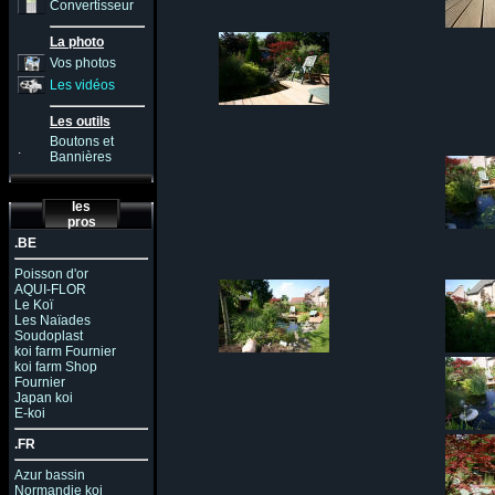
Convertisseur
La photo
Vos photos
Les vidéos
Les outils
Boutons et
.
Bannières
les
pros
.BE
Poisson d'or
AQUI-FLOR
Le Koï
Les Naïades
Soudoplast
koi farm Fournier
koi farm Shop
Fournier
Japan koi
E-koi
.FR
Azur bassin
Normandie koi