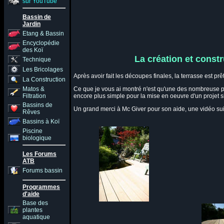
sur YouTube
Bassin de
Jardin
Etang & Bassin
Encyclopédie
des Koï
La création et constr
Technique
Les Bricolages
Après avoir fait les découpes finales, la terrasse est prê
La Construction
Matos &
Ce que je vous ai montré n'est qu'une des nombreuse poss
Filtration
encore plus simple pour la mise en oeuvre d'un projet s
Bassins de
Un grand merci à Mc Giver pour son aide, une vidéo s
Rêves
Bassins à Koï
Piscine
biologique
Les Forums
ATB
Forums bassin
Programmes
d'aide
Base des
plantes
aquatique