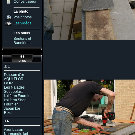
Convertisseur
La photo
Vos photos
Les vidéos
Les outils
Boutons et
.
Bannières
les
pros
.BE
Poisson d'or
AQUI-FLOR
Le Koï
Les Naïades
Soudoplast
koi farm Fournier
koi farm Shop
Fournier
Japan koi
E-koi
.FR
Azur bassin
Normandie koi