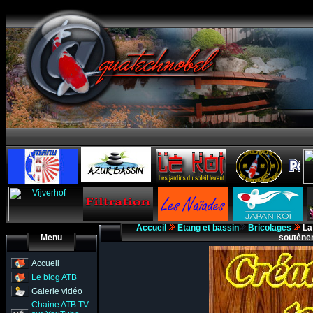
Accueil
Etang et bassin
Bricolages
La 
Menu
soutènem
Accueil
Le blog ATB
Galerie vidéo
Chaine ATB TV