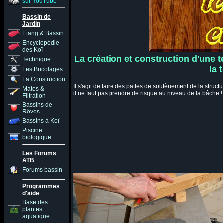
sur YouTube
Bassin de
Jardin
Etang & Bassin
Encyclopédie
des Koï
La création et construction d'une 
Technique
la 
Les Bricolages
La Construction
Il s'agit de faire des pattes de soutènement de la struct
Matos &
il ne faut pas prendre de risque au niveau de la bâche !
Filtration
Bassins de
Rêves
Bassins à Koï
Piscine
biologique
Les Forums
ATB
Forums bassin
Programmes
d'aide
Base des
plantes
aquatique