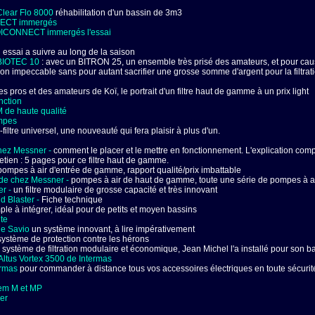
 Clear Flo 8000
réhabilitation d'un bassin de 3m3
NNECT immergés
KOICONNECT immergés l'essai
essai a suivre au long de la saison
 BIOTEC 10
: avec un BITRON 25, un ensemble très prisé des amateurs, et pour cause
ation impeccable sans pour autant sacrifier une grosse somme d'argent pour la filtr
s pros et des amateurs de Koï, le portrait d'un filtre haut de gamme à un prix light
nction
de haute qualité
mpes
-filtre universel, une nouveauté qui fera plaisir à plus d'un.
hez Messner -
comment le placer et le mettre en fonctionnement. L'explication com
etien : 5 pages pour ce filtre haut de gamme.
pompes à air d'entrée de gamme, rapport qualité/prix imbattable
de chez Messner -
pompes à air de haut de gamme, toute une série de pompes à ai
er -
un filtre modulaire de grosse capacité et très innovant
ld Blaster -
Fiche technique
imple à intégrer, idéal pour de petits et moyen bassins
ite
de Savio
un système innovant, à lire impérativement
système de protection contre les hérons
système de filtration modulaire et économique, Jean Michel l'a installé pour son b
Altus Vortex 3500 de Intermas
ermas
pour commander à distance tous vos accessoires électriques en toute sécurit
em M et MP
er