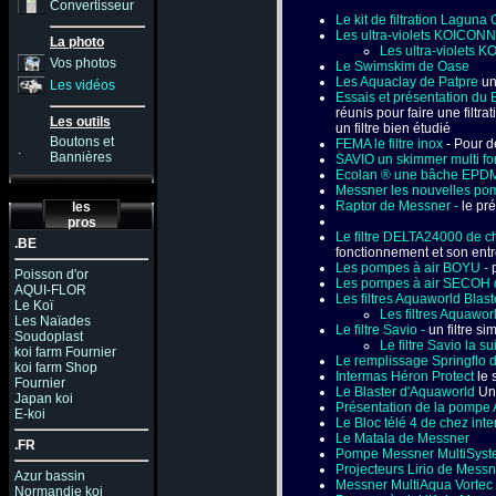
Convertisseur
Le kit de filtration Laguna
Les ultra-violets KOICO
La photo
Les ultra-violets 
Vos photos
Le Swimskim de Oase
Les Aquaclay de Patpre
un 
Les vidéos
Essais et présentation du
réunis pour faire une filtr
Les outils
un filtre bien étudié
Boutons et
FEMA le filtre inox
- Pour de
.
Bannières
SAVIO un skimmer multi fo
Ecolan ® une bâche EPDM 
Messner les nouvelles po
Raptor de Messner -
le pré
les
pros
Le filtre DELTA24000 de c
.BE
fonctionnement et son entr
Les pompes à air BOYU -
Poisson d'or
Les pompes à air SECOH 
AQUI-FLOR
Les filtres Aquaworld Blast
Le Koï
Les filtres Aquawor
Les Naïades
Le filtre Savio -
un filtre s
Soudoplast
Le filtre Savio la su
koi farm Fournier
Le remplissage Springflo 
koi farm Shop
Intermas Héron Protect
le 
Fournier
Le Blaster d'Aquaworld
Un 
Japan koi
Présentation de la pompe 
E-koi
Le Bloc télé 4 de chez int
Le Matala de Messner
.FR
Pompe Messner MultiSyst
Projecteurs Lirio de Messn
Azur bassin
Messner MultiAqua Vortec
Normandie koi