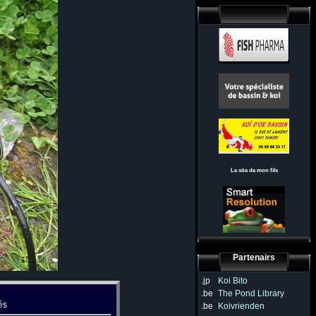
Le site de mon fils
Partenairs
.jp
Koi Bito
.be
The Pond Library
és
.be
Koivrienden