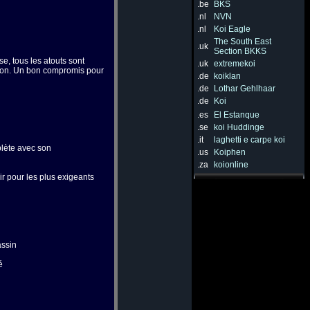
.be
BKS
.nl
NVN
.nl
Koi Eagle
The South East
.uk
Section BKKS
, tous les atouts sont
.uk
extremekoi
ation. Un bon compromis pour
.de
koiklan
.de
Lothar Gehlhaar
.de
Koi
.es
El Estanque
.se
koi Huddinge
.it
laghetti e carpe koi
plète avec son
.us
Koiphen
.za
koionline
r pour les plus exigeants
assin
é