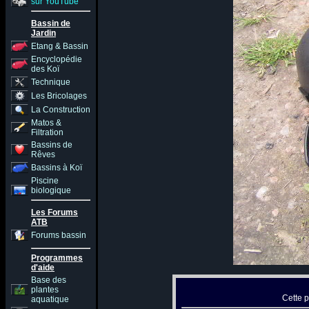
sur YouTube
Bassin de
Jardin
Etang & Bassin
Encyclopédie
des Koï
Technique
Les Bricolages
La Construction
Matos &
Filtration
Bassins de
Rêves
Bassins à Koï
Piscine
biologique
Les Forums
ATB
Forums bassin
Programmes
d'aide
Base des
plantes
Cette p
aquatique