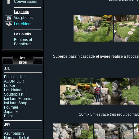
Convertisseur
La photo
Vos photos
Les vidéos
Les outils
Boutons et
.
Bannières
Superbe bassin cascade et rivière réalisé à l'occas
les
pros
.BE
Poisson d'or
AQUI-FLOR
Le Koï
Les Naïades
Soudoplast
koi farm Fournier
koi farm Shop
Fournier
Japan koi
10m x 5m espace très réduit et malg
E-koi
.FR
Azur bassin
Normandie koi