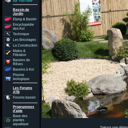
sur YouTube
Bassin de
Jardin
Etang & Bassin
Encyclopédie
des Koï
Technique
Les Bricolages
La Construction
Matos &
Filtration
Bassins de
Rêves
Bassins à Koï
Piscine
biologique
Les Forums
ATB
Forums bassin
Programmes
d'aide
Base des
plantes
aquatique
Sakura une démons