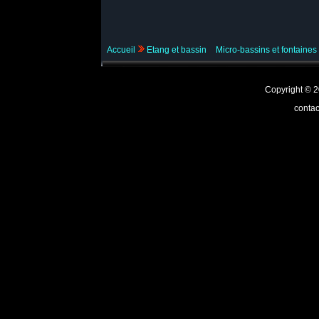
Accueil
Etang et bassin
Micro-bassins et fontaines
Copyright ©
contac