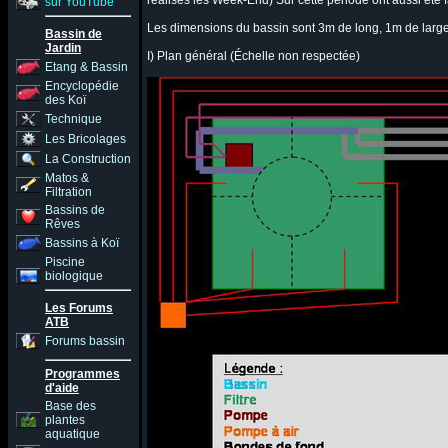
réalisés les Week-End) Sur cette période ont aussi été f
sur YouTube
Les dimensions du bassin sont 3m de long, 1m de large 
Bassin de
Jardin
I) Plan général (Échelle non respectée)
Etang & Bassin
Encyclopédie
des Koï
Technique
Les Bricolages
La Construction
Matos &
Filtration
Bassins de
Rêves
Bassins à Koï
Piscine
biologique
Les Forums
ATB
Forums bassin
Programmes
d'aide
Base des
plantes
aquatique