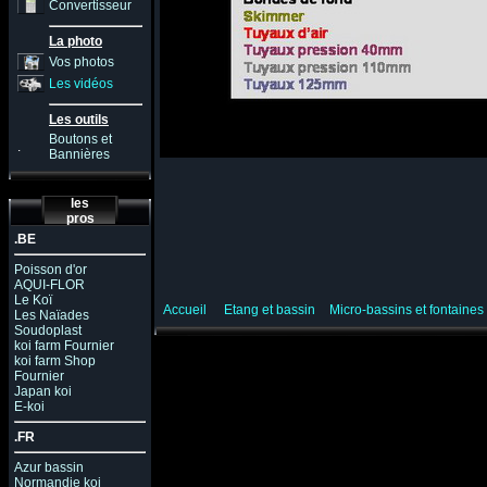
Convertisseur
La photo
Vos photos
Les vidéos
Les outils
Boutons et
.
Bannières
les
pros
.BE
Poisson d'or
AQUI-FLOR
Le Koï
Accueil
Etang et bassin
Micro-bassins et fontaines
Les Naïades
Soudoplast
koi farm Fournier
koi farm Shop
Fournier
Japan koi
E-koi
.FR
Azur bassin
Normandie koi