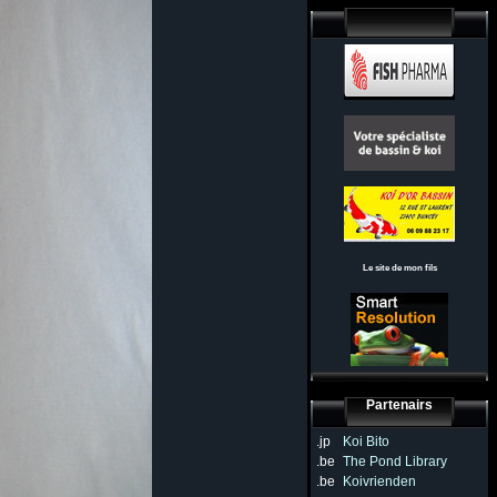
Le site de mon fils
Partenairs
.jp
Koi Bito
.be
The Pond Library
.be
Koivrienden