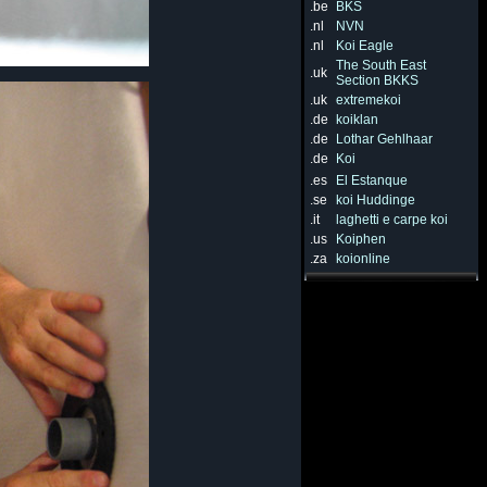
.be
BKS
.nl
NVN
.nl
Koi Eagle
The South East
.uk
Section BKKS
.uk
extremekoi
.de
koiklan
.de
Lothar Gehlhaar
.de
Koi
.es
El Estanque
.se
koi Huddinge
.it
laghetti e carpe koi
.us
Koiphen
.za
koionline