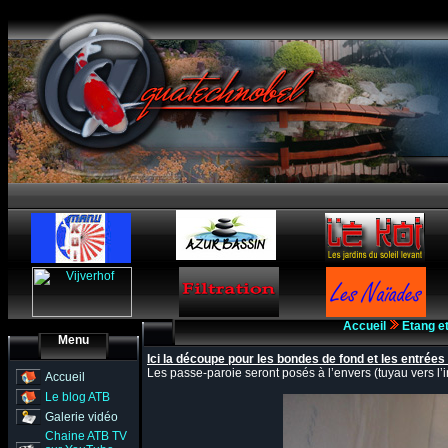
Accueil
Etang e
Menu
Ici la découpe pour les bondes de fond et les entrées 
Les passe-paroie seront posés à l’envers (tuyau vers l’in
Accueil
Le blog ATB
Galerie vidéo
Chaine ATB TV