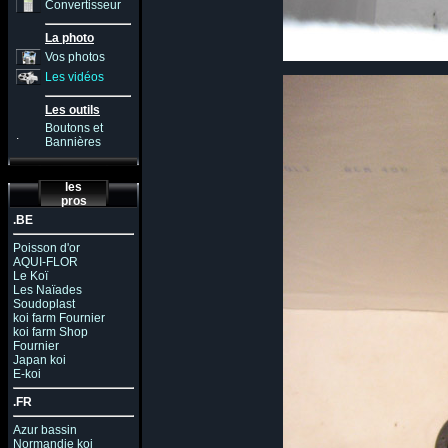
Convertisseur
La photo
Vos photos
Les vidéos
Les outils
Boutons et
.
Bannières
les
pros
.BE
Poisson d'or
AQUI-FLOR
Le Koï
Les Naïades
Soudoplast
koi farm Fournier
koi farm Shop
Fournier
Japan koi
E-koi
.FR
Azur bassin
Normandie koi