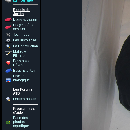
sur YouTube
Bassin de
Jardin
Etang & Bassin
Encyclopédie
des Koï
Technique
Les Bricolages
La Construction
Matos &
Filtration
Bassins de
Rêves
Bassins à Koï
Piscine
biologique
Les Forums
ATB
Forums bassin
Programmes
d'aide
Base des
plantes
aquatique