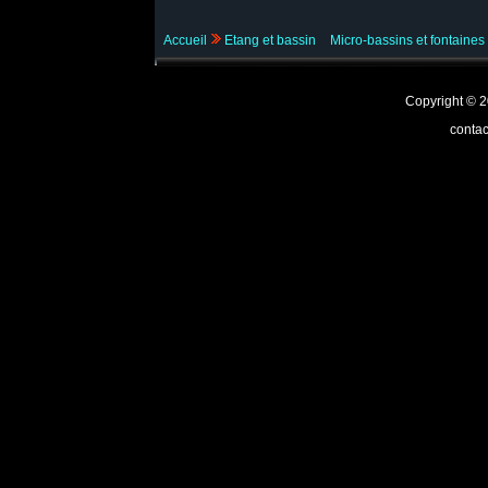
Accueil
Etang et bassin
Micro-bassins et fontaines
Copyright ©
contac