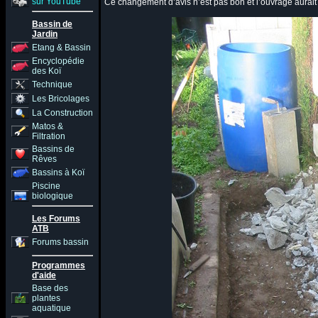
sur YouTube
Ce changement d’avis n’est pas bon et l’ouvrage aurait ét
Bassin de
Jardin
Etang & Bassin
Encyclopédie
des Koï
Technique
Les Bricolages
La Construction
Matos &
Filtration
Bassins de
Rêves
Bassins à Koï
Piscine
biologique
Les Forums
ATB
Forums bassin
Programmes
d'aide
Base des
plantes
aquatique