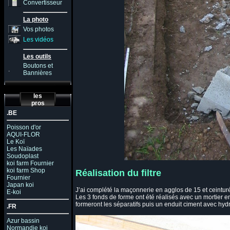
Convertisseur
La photo
Vos photos
Les vidéos
Les outils
Boutons et
.
Bannières
les
pros
.BE
Poisson d'or
AQUI-FLOR
Le Koï
Les Naïades
Soudoplast
koi farm Fournier
koi farm Shop
Réalisation du filtre
Fournier
Japan koi
J’ai complété la maçonnerie en agglos de 15 et ceintur
E-koi
Les 3 fonds de forme ont été réalisés avec un mortier e
formeront les séparatifs puis un enduit ciment avec hyd
.FR
Azur bassin
Normandie koi