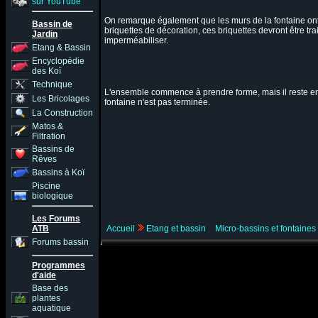
sur YouTube
On remarque également que les murs de la fontaine ont
Bassin de
briquettes de décoration, ces briquettes devront être trai
Jardin
imperméabiliser.
Etang & Bassin
Encyclopédie
des Koï
Technique
L'ensemble commence à prendre forme, mais il reste en
Les Bricolages
fontaine n'est pas terminée.
La Construction
Matos &
Filtration
Bassins de
Rêves
Bassins à Koï
Piscine
biologique
Les Forums
ATB
Accueil
Etang et bassin
Micro-bassins et fontaines
Forums bassin
Programmes
d'aide
Base des
plantes
aquatique