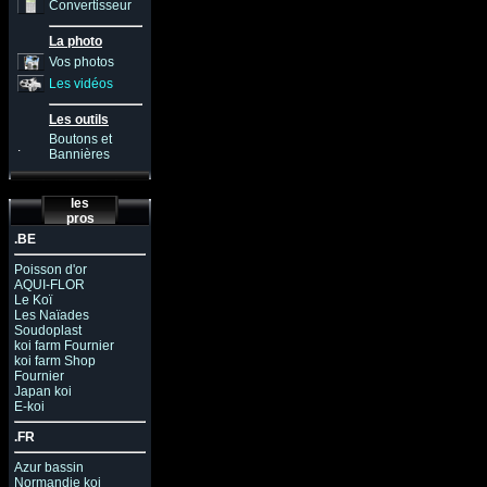
Convertisseur
La photo
Vos photos
Les vidéos
Les outils
Boutons et
.
Bannières
les
pros
.BE
Poisson d'or
AQUI-FLOR
Le Koï
Les Naïades
Soudoplast
koi farm Fournier
koi farm Shop
Fournier
Japan koi
E-koi
.FR
Azur bassin
Normandie koi