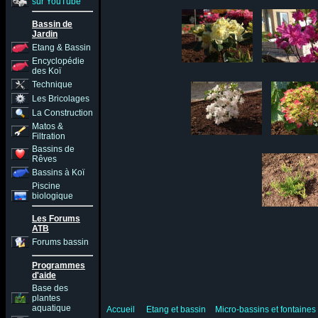
sur YouTube
Bassin de
Jardin
Etang & Bassin
Encyclopédie
des Koï
Technique
Les Bricolages
La Construction
Matos &
Filtration
Bassins de
Rêves
Bassins à Koï
Piscine
biologique
Les Forums
ATB
Forums bassin
Programmes
d'aide
Base des
plantes
aquatique
Accueil
Etang et bassin
Micro-bassins et fontaines