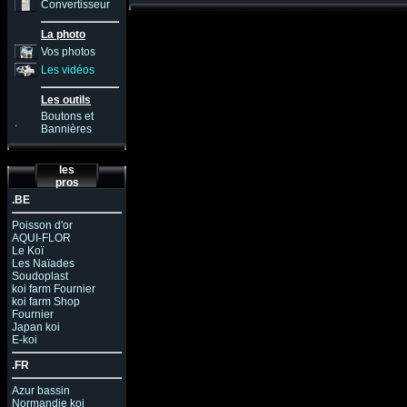
Convertisseur
La photo
Vos photos
Les vidéos
Les outils
Boutons et
.
Bannières
les
pros
.BE
Poisson d'or
AQUI-FLOR
Le Koï
Les Naïades
Soudoplast
koi farm Fournier
koi farm Shop
Fournier
Japan koi
E-koi
.FR
Azur bassin
Normandie koi