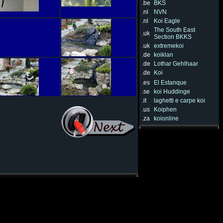
.be
BKS
.nl
NVN
.nl
Koi Eagle
The South East
.uk
Section BKKS
.uk
extremekoi
.de
koiklan
.de
Lothar Gehlhaar
.de
Koi
.es
El Estanque
.se
koi Huddinge
.it
laghetti e carpe koi
.us
Koiphen
.za
koionline