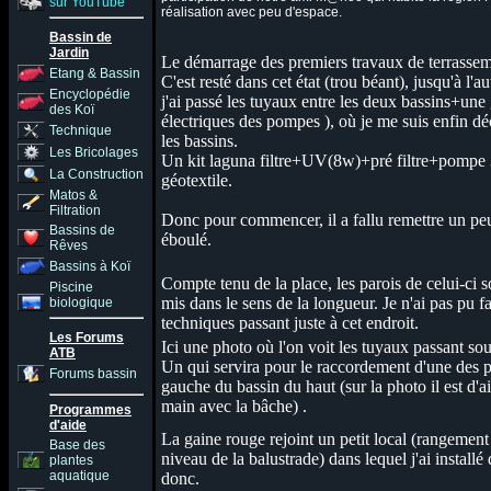
sur YouTube
réalisation avec peu d'espace.
Bassin de
Jardin
Le démarrage des premiers travaux de terrasse
Etang & Bassin
C'est resté dans cet état (trou béant), jusqu'à 
Encyclopédie
j'ai passé les tuyaux entre les deux bassins+un
des Koï
électriques des pompes ), où je me suis enfin déci
Technique
les bassins.
Les Bricolages
Un kit laguna filtre+UV(8w)+pré filtre+pomp
La Construction
géotextile.
Matos &
Filtration
Donc pour commencer, il a fallu remettre un peu 
Bassins de
éboulé.
Rêves
Bassins à Koï
Compte tenu de la place, les parois de celui-ci so
Piscine
mis dans le sens de la longueur. Je n'ai pas pu f
biologique
techniques passant juste à cet endroit.
Les Forums
Ici une photo où l'on voit les tuyaux passant sou
ATB
Un qui servira pour le raccordement d'une des p
Forums bassin
gauche du bassin du haut (sur la photo il est d'a
main avec la bâche) .
Programmes
d'aide
La gaine rouge rejoint un petit local (rangement 
Base des
niveau de la balustrade) dans lequel j'ai installé 
plantes
aquatique
donc.