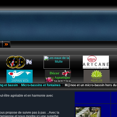
ng et bassin
Micro-bassins et fontaines
M@noo et un micro-bassin hors d
eut-être agréable et en harmonie avec
ous propose de suivre pas à pas ...Avec la
Parisienne et nous montre ici une superbe