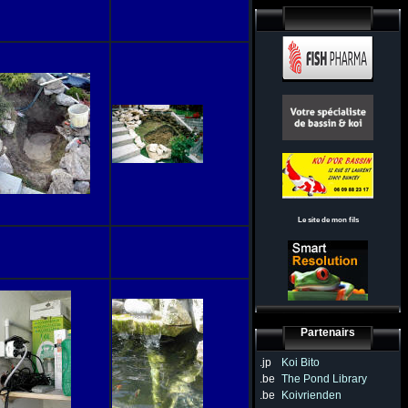
Le site de mon fils
Partenairs
.jp
Koi Bito
.be
The Pond Library
.be
Koivrienden