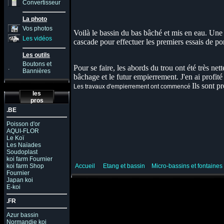
Convertisseur
La photo
Vos photos
Voilà le bassin du bas bâché et mis en eau. Une
Les vidéos
cascade pour effectuer les premiers essais de p
Les outils
Boutons et
Pour se faire, les abords du trou ont été très net
.
Bannières
bâchage et le futur empierrement. J'en ai profit
Ils sont p
L
es travaux d'empierrement ont commencé
les
pros
.BE
Poisson d'or
AQUI-FLOR
Le Koï
Les Naïades
Soudoplast
koi farm Fournier
koi farm Shop
Accueil
Etang et bassin
Micro-bassins et fontaines
Fournier
Japan koi
E-koi
.FR
Azur bassin
Normandie koi