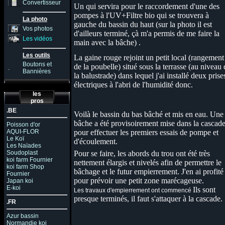
Convertisseur
Un qui servira pour le raccordement d'une des
pompes à l'UV+Filtre bio qui se trouvera à
La photo
gauche du bassin du haut (sur la photo il est
Vos photos
d'ailleurs terminé, çà m'a permis de me faire la
Les vidéos
main avec la bâche) .
Les outils
La gaine rouge rejoint un petit local (rangement
Boutons et
de la poubelle) situé sous la terrasse (au niveau 
.
Bannières
la balustrade) dans lequel j'ai installé deux prise
électriques à l'abri de l'humidité donc.
les
pros
.BE
Voilà le bassin du bas bâché et mis en eau. Une
bâche a été provisoirement mise dans la cascad
Poisson d'or
AQUI-FLOR
pour effectuer les premiers essais de pompe et
Le Koï
d'écoulement.
Les Naïades
Soudoplast
Pour se faire, les abords du trou ont été très
koi farm Fournier
nettement élargis et nivelés afin de permettre le
koi farm Shop
bâchage et le futur empierrement. J'en ai profité
Fournier
pour prévoir une petit zone marécageuse.
Japan koi
E-koi
Ils sont
L
es travaux d'empierrement ont commencé
presque terminés, il faut s'attaquer à la cascade.
.FR
Azur bassin
Normandie koi