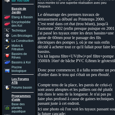
sur YouTube
nous montre ici une superbe réalisation avec peu
d'espace.
Bassin de
Jardin
Le démarrage des premiers travaux de
Etang & Bassin
terrassement a débuté au Printemps 2000.
Encyclopédie
C'est resté dans cet état (trou béant), jusqu'à
des Koï
l'automne 2002 (enfin presque puisque en 2001
Technique
j'ai passé les tuyaux entre les deux bassins+une
Les Bricolages
gaine de 60mm pour le passage des fils
La Construction
électriques des pompes ), où je me suis enfin
Matos &
décidé à acheter tout ce qu'il fallait pour faire le
Filtration
bassins.
Bassins de
Un kit laguna filtre+UV(8w)+pré filtre+pompe
Rêves
3500l/h 16m² de bâche PVC 0,8mm le géotextil
Bassins à Koï
Piscine
Donc pour commencer, il a fallu remettre un pe
biologique
d'ordre dans le trou qui s'était un peu éboulé.
Les Forums
ATB
Compte tenu de la place, les parois de celui-ci
Forums bassin
sont assez abruptes et les palliers ont été plutôt
mis dans le sens de la longueur. Je n'ai pas pu
Programmes
faire plus profond à cause de gaines techniques
d'aide
passant juste à cet endroit.
Base des
plantes
Ici une photo où l'on voit les tuyaux passant so
aquatique
la future cascade: