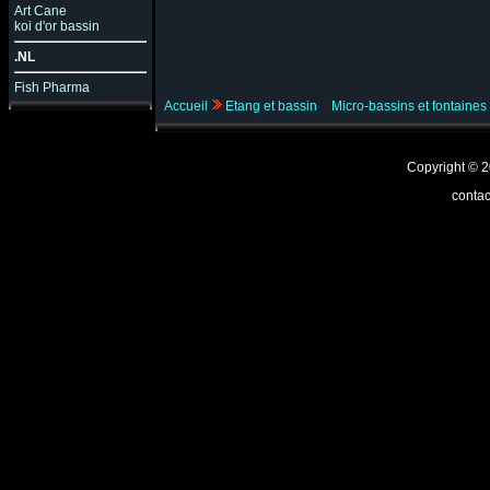
Art Cane
koi d'or bassin
.NL
Fish Pharma
Accueil
Etang et bassin
Micro-bassins et fontaines
Copyright ©
contac