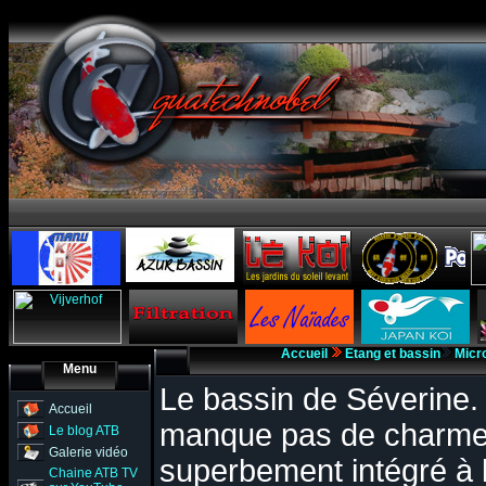
Accueil
Etang et bassin
Micr
Menu
Le bassin de Séverine. 
Accueil
manque pas de charme, 
Le blog ATB
Galerie vidéo
superbement intégré à 
Chaine ATB TV