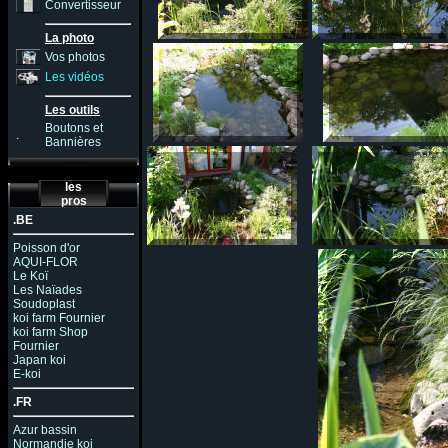
Convertisseur
La photo
Vos photos
Les vidéos
Les outils
Boutons et
.
Bannières
les
pros
.BE
Poisson d'or
AQUI-FLOR
Le Koï
Les Naïades
Soudoplast
koi farm Fournier
koi farm Shop
Fournier
Japan koi
E-koi
.FR
Azur bassin
Normandie koi