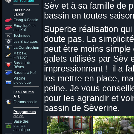
sur YouTube
Sèv et à sa famille de 
Bassin de
bassin en toutes saison
Jardin
Etang & Bassin
Encyclopédie
Superbe réalisation qui
des Koï
Technique
doute pas. La simplicité
Les Bricolages
peut être moins simple 
La Construction
Matos &
galets utilisés par Sèv 
Filtration
Bassins de
impressionnant ! il a f
Rêves
Bassins à Koï
les mettre en place, mai
Piscine
biologique
peine. Je vous conseill
Les Forums
pour les agrandir et voir
ATB
Forums bassin
bassin de Sèverine.
Programmes
d'aide
Base des
plantes
aquatique