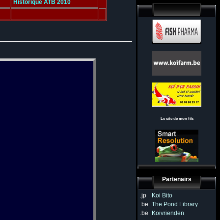
Historique ATB 2010
Le site de mon fils
Partenairs
.jp
Koi Bito
.be
The Pond Library
.be
Koivrienden