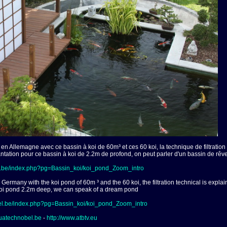
en Allemagne avec ce bassin à koi de 60m³ et ces 60 koi, la technique de filtration
antation pour ce bassin à koi de 2.2m de profond, on peut parler d'un bassin de rêv
l.be/index.php?pg=Bassin_koi/koi_pond_Zoom_intro
ermany with the koi pond of 60m ³ and the 60 koi, the filtration
technical
is explai
s koi pond 2.2m deep, we can speak of a dream pond
el.be/index.php?pg=Bassin_koi/koi_pond_Zoom_intro
quatechnobel.be
-
http://www.atbtv.eu