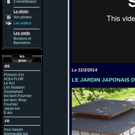
Convertisseur
La photo
Vos photos
Les vidéos
Les outils
Boutons et
.
Bannières
les
pros
.BE
Le 22/2/2014
Poisson d'or
LE JARDIN JAPONAIS 
AQUI-FLOR
Le Koï
Les Naïades
Soudoplast
koi farm Fournier
koi farm Shop
Fournier
Japan koi
E-koi
.FR
Azur bassin
Normandie koi