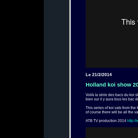
Le 21/2/2014
Holland koi show 20
Voilà la série des bacs du koi 
bien sur il y aura tous les bac 
This series of koi vats from the
of course there will be all the va
ATB TV production 2014
http:/