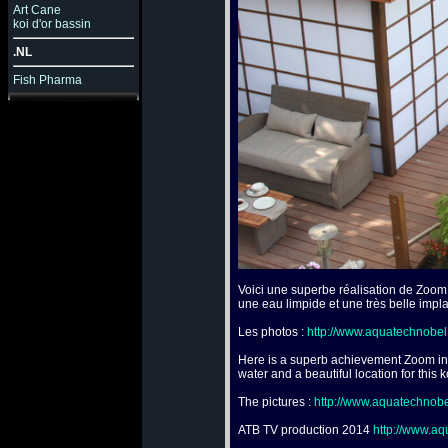
Art Cane
koi d'or bassin
.NL
Fish Pharma
Voici une superbe réalisation de Zoom 
une eau limpide et une très belle impl
Les photos :
http://www.aquatechnobe
Here is a superb achievement Zoom in G
water and a beautiful location for thi
The pictures :
http://www.aquatechnob
ATB TV production 2014
http://www.a