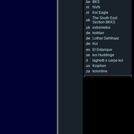
.be
BKS
.nl
NVN
.nl
Koi Eagle
The South East
.uk
Section BKKS
.uk
extremekoi
.de
koiklan
.de
Lothar Gehlhaar
.de
Koi
.es
El Estanque
.se
koi Huddinge
.it
laghetti e carpe koi
.us
Koiphen
.za
koionline