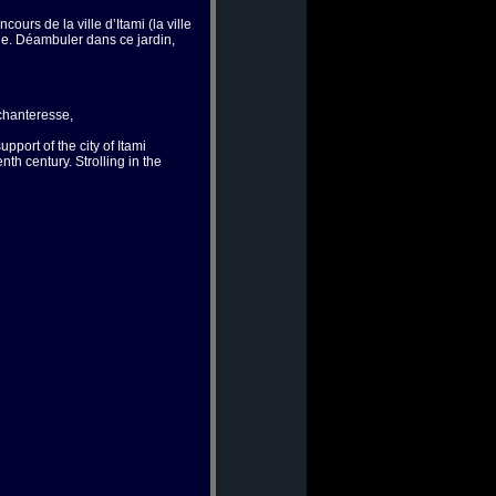
urs de la ville d’Itami (la ville
le. Déambuler dans ce jardin,
chanteresse,
pport of the city of Itami
th century. Strolling in the