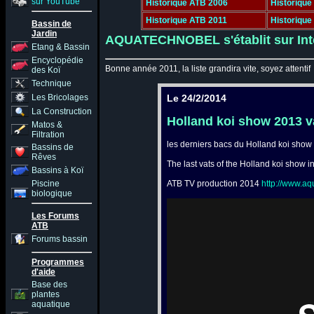
sur YouTube
Historique ATB 2006
Historique
Historique ATB 2011
Historique
Bassin de
Jardin
AQUATECHNOBEL s'établit sur Inte
Etang & Bassin
Encyclopédie
Bonne année 2011, la liste grandira vite, soyez attentif
des Koï
Technique
Le 24/2/2014
Les Bricolages
La Construction
Holland koi show 2013 va
Matos &
Filtration
les derniers bacs du Holland koi show
Bassins de
Rêves
The last vats of the Holland koi show i
Bassins à Koï
ATB TV production 2014
http://www.a
Piscine
biologique
Les Forums
ATB
Forums bassin
Programmes
d'aide
Base des
plantes
aquatique