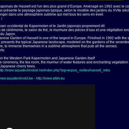
japonais de Hasselt est l'un des plus grand d’Europe. Aménagé en 1992 avec le conco
us présente le paysage japonais typique, selon le modèle des jardins du XVIIe sièc
plonger dans une atmosphère sublime qui met tous les sens en éveil.
 :
 parc occidental de Kapermolen et le Jardin japonais proprement dit
on de cérémonie, le salon de thé, le murmure des pièces d’eau et une végétation en
 du Japon.
anese Garden of Hasselt is one of the largest in Europe. Finished in 1992 with the su
 it presents the typical Japanese landscape, modeled on the gardens of the seventeen
re, to immerse themselves in a sublime atmosphere that puts all the senses.
rts:
een the Western Park Kapermolen and Japanese Garden itself
e ceremony, the tea room, the murmur of water features and enchanting vegetation
 Japanese cherry trees.
ttp://www.aquatechnobel.be/index.php?pg=expos_visites/hasselt_intro
/www.aquatechnobl.be
-
http://www.atbtv.eu