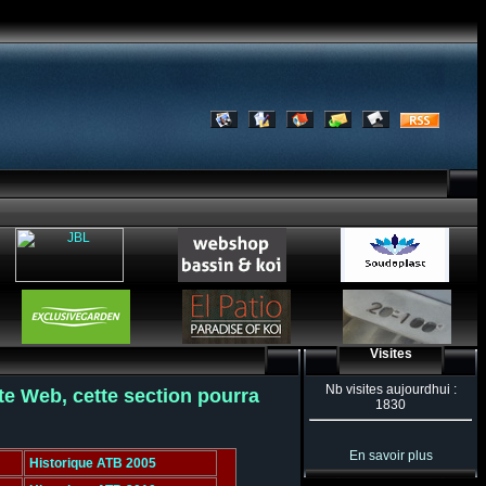
Visites
Nb visites aujourdhui :
ite Web, cette section pourra
1830
En savoir plus
Historique ATB 2005