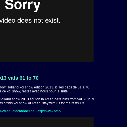
13 vats 61 to 70
show Holland koi show édition 2013, ici les bacs de 61 à 70
de ce koi show, restez avec nous pour la suite
 Holland show 2013 edition in Arcen here bins from vat 61 to 70
ts of this koi show of Arcen, stay with us for the restsuite
/www.aquatechnobel.be
-
http://www.atbtv.