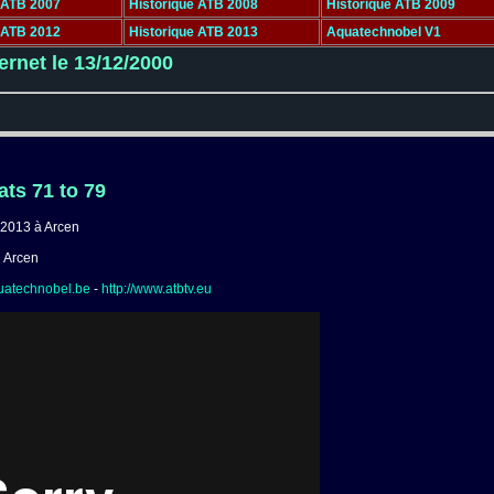
 ATB 2007
Historique ATB 2008
Historique ATB 2009
 ATB 2012
Historique ATB 2013
Aquatechnobel V1
rnet le 13/12/2000
ts 71 to 79
 2013 à Arcen
n Arcen
quatechnobel.be
-
http://www.atbtv.eu