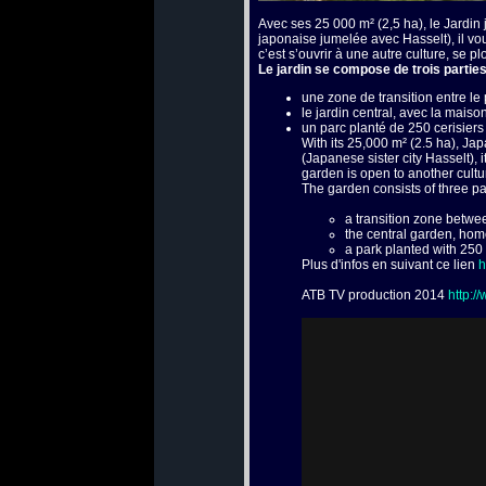
Avec ses 25 000 m² (2,5 ha), le Jardin 
japonaise jumelée avec Hasselt), il vo
c’est s’ouvrir à une autre culture, se 
Le jardin se compose de trois parties
une zone de transition entre le
le jardin central, avec la mais
un parc planté de 250 cerisiers
With its 25,000 m² (2.5 ha), Jap
(Japanese sister city Hasselt),
garden is open to another cultu
The garden consists of three pa
a transition zone betw
the central garden, hom
a park planted with 250
Plus d'infos en suivant ce lien
h
ATB TV production 2014
http:/