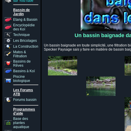
sur YouTube
Bassin de
Jardin
Etang & Bassin
Encyclopédie
des Koï
Un bassin baignade da
Technique
Les Bricolages
Un bassin baignade en toute simplicité, une filtration b
La Construction
Specker Paysage sais y faire en matière de bassin b
Matos &
Filtration
Bassins de
Rêves
Bassins à Koï
Piscine
biologique
Les Forums
ATB
Forums bassin
Programmes
d'aide
Base des
plantes
aquatique