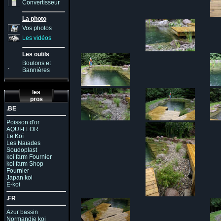
Convertisseur
La photo
Vos photos
Les vidéos
Les outils
Boutons et
.
Bannières
les
pros
.BE
Poisson d'or
AQUI-FLOR
Le Koï
Les Naïades
Soudoplast
koi farm Fournier
koi farm Shop
Fournier
Japan koi
E-koi
.FR
Azur bassin
Normandie koi