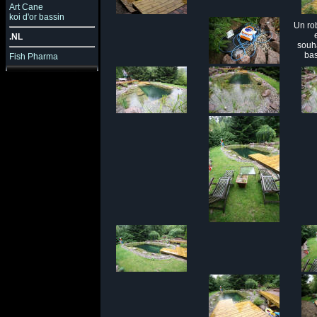
Art Cane
koi d'or bassin
Un ro
.NL
souh
ba
Fish Pharma