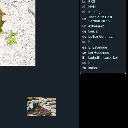
.be
BKS
.nl
NVN
.nl
Koi Eagle
The South East
.uk
Section BKKS
.uk
extremekoi
.de
koiklan
.de
Lothar Gehlhaar
.de
Koi
.es
El Estanque
.se
koi Huddinge
.it
laghetti e carpe koi
.us
Koiphen
.za
koionline