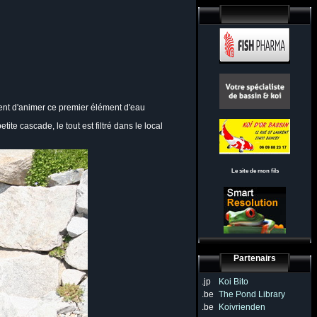
ttent d'animer ce premier élément d'eau
e cascade, le tout est filtré dans le local
Le site de mon fils
Partenairs
.jp
Koi Bito
.be
The Pond Library
.be
Koivrienden