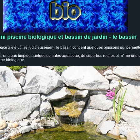
ni piscine biologique et bassin de jardin - le bassin
espace à été utilisé judicieusement, le bassin contient quelques poissons qui perme
t, une eau limpide quelques plantes aquatique, de superbes roches et m^me une petit
cine biologique