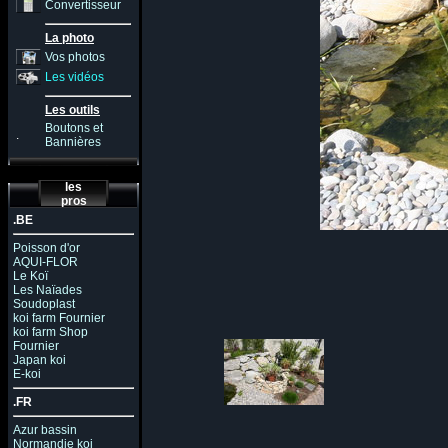
Convertisseur
La photo
Vos photos
Les vidéos
Les outils
Boutons et
.
Bannières
les
pros
.BE
Poisson d'or
AQUI-FLOR
Le Koï
Les Naïades
Soudoplast
koi farm Fournier
koi farm Shop
Fournier
Japan koi
E-koi
.FR
Azur bassin
Normandie koi