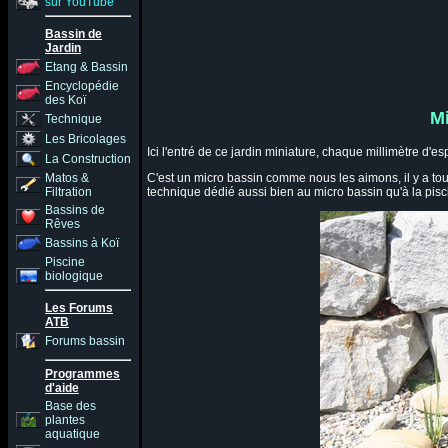
sur YouTube
Bassin de
Jardin
Etang & Bassin
Encyclopédie
des Koï
Mi
Technique
Les Bricolages
Ici l'entré de ce jardin miniature, chaque millimètre d'
La Construction
Matos &
C'est un micro bassin comme nous les aimons, il y a tou
Filtration
technique dédié aussi bien au micro bassin qu'à la pis
Bassins de
Rêves
Bassins à Koï
Piscine
biologique
Les Forums
ATB
Forums bassin
Programmes
d'aide
Base des
plantes
aquatique