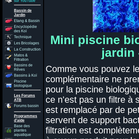
sur YouTube
Bassin de
Jardin
Etang & Bassin
Encyclopédie
des Koï
Mini piscine bi
Technique
Les Bricolages
jardin 
La Construction
Matos &
Filtration
Bassins de
Comme vous pouvez le vo
Rêves
Bassins à Koï
complémentaire ne pre
Piscine
biologique
pour la piscine biologiqu
Les Forums
ce n'est pas un filtre à
ATB
Forums bassin
est remplacé par de peti
Programmes
servent de support bac
d'aide
Base des
filtration est complètem
plantes
aquatique