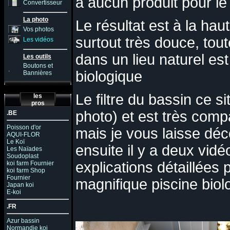
à aucun produit pour le 
Convertisseur
La photo
Le résultat est à la haut
Vos photos
surtout très douce, tou
Les vidéos
dans un lieu naturel est
Les outils
Boutons et
.
biologique
Bannières
Le filtre du bassin ce 
les
pros
photo) et est très comp
.BE
Poisson d'or
mais je vous laisse dé
AQUI-FLOR
Le Koï
ensuite il y a deux vid
Les Naïades
Soudoplast
explications détaillées 
koi farm Fournier
koi farm Shop
Fournier
magnifique piscine biol
Japan koi
E-koi
.FR
Azur bassin
Normandie koi