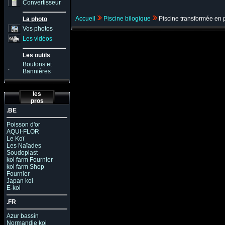
Convertisseur
Accueil
Piscine bilogique
Piscine transformée en p
La photo
Vos photos
Les vidéos
Les outils
Boutons et
.
Bannières
les
pros
.BE
Poisson d'or
AQUI-FLOR
Le Koï
Les Naïades
Soudoplast
koi farm Fournier
koi farm Shop
Fournier
Japan koi
E-koi
.FR
Azur bassin
Normandie koi