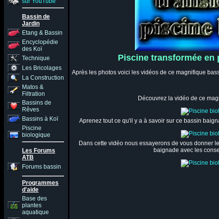
sur YouTube
Bassin de
Jardin
Etang & Bassin
Encyclopédie
des Koï
Piscine transformée en 
Technique
Les Bricolages
Après les photos voici les vidéos de ce magnifique bas
La Construction
Matos &
Filtration
Découvrez la vidéo de ce mag
Bassins de
Rêves
Bassins à Koï
Aprenez tout ce qu'il y a à savoir sur ce bassin baig
Piscine
biologique
Dans cette vidéo nous essayerons de vous donner le
baignade avec les conse
Les Forums
ATB
Forums bassin
Programmes
d'aide
Base des
plantes
aquatique