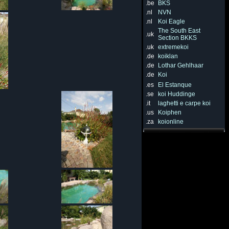
.be
BKS
.nl
NVN
.nl
Koi Eagle
The South East
.uk
Section BKKS
.uk
extremekoi
.de
koiklan
.de
Lothar Gehlhaar
.de
Koi
.es
El Estanque
.se
koi Huddinge
.it
laghetti e carpe koi
.us
Koiphen
.za
koionline