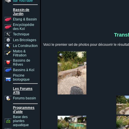
sur YouTube
Bassin de
Jardin
Etang & Bassin
Encyclopédie
des Koï
Trans
Technique
Les Bricolages
Voici le premier set de photos pour découvrir le résult
La Construction
Matos &
Filtration
Bassins de
Rêves
Bassins à Koï
Piscine
biologique
Les Forums
ATB
Forums bassin
Programmes
d'aide
Base des
plantes
aquatique