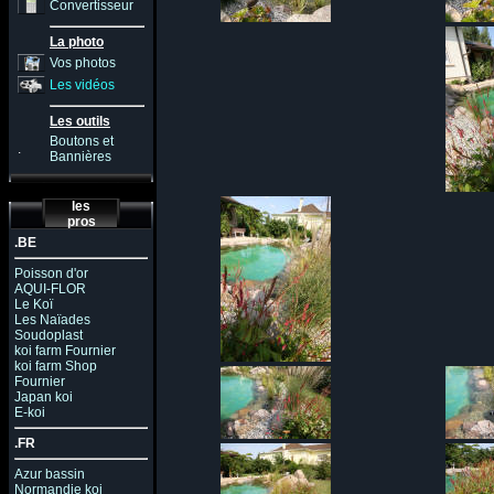
Convertisseur
La photo
Vos photos
Les vidéos
Les outils
Boutons et
.
Bannières
les
pros
.BE
Poisson d'or
AQUI-FLOR
Le Koï
Les Naïades
Soudoplast
koi farm Fournier
koi farm Shop
Fournier
Japan koi
E-koi
.FR
Azur bassin
Normandie koi