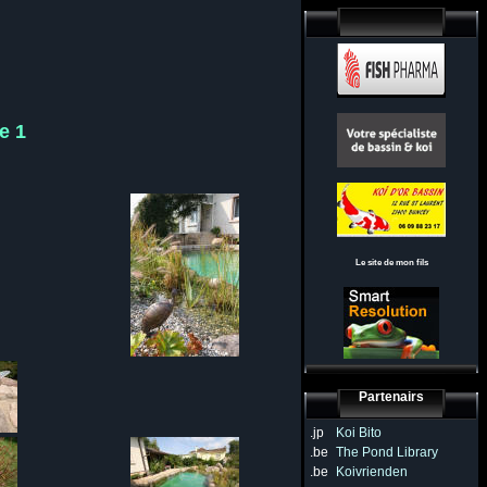
e 1
Le site de mon fils
Partenairs
.jp
Koi Bito
.be
The Pond Library
.be
Koivrienden